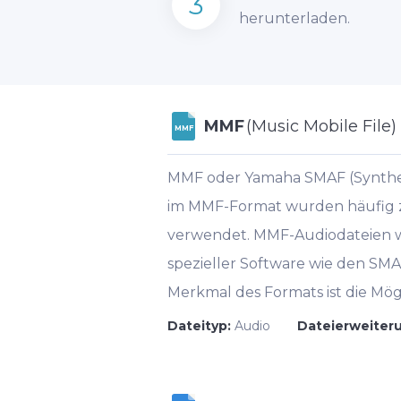
3
herunterladen.
MMF
(Music Mobile File)
MMF
MMF oder Yamaha SMAF (Synthetic
im MMF-Format wurden häufig z
verwendet. MMF-Audiodateien w
spezieller Software wie den SMA
Merkmal des Formats ist die Mög
Dateityp:
Audio
Dateierweiter