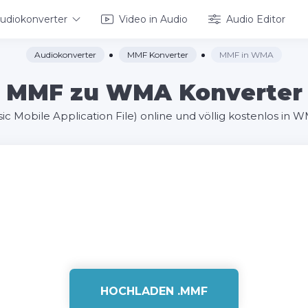
udiokonverter
Video in Audio
Audio Editor
Audiokonverter
MMF Konverter
MMF in WMA
MMF zu WMA Konverter
c Mobile Application File) online und völlig kostenlos in
HOCHLADEN .MMF