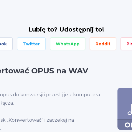
Lubię to? Udostępnij to!
ook
Twitter
WhatsApp
Reddit
Pi
ertować OPUS na WAV
.opus do konwersji i prześlij je z komputera
łącza.
cisk „Konwertować” i zaczekaj na
.