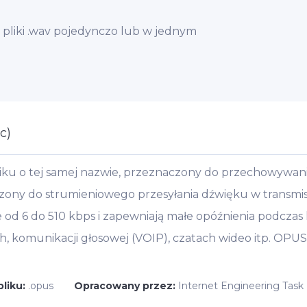
 pliki .wav pojedynczo lub w jednym
c)
liku o tej samej nazwie, przeznaczony do przechowywa
czony do strumieniowego przesyłania dźwięku w transmis
 od 6 do 510 kbps i zapewniają małe opóźnienia podczas 
 komunikacji głosowej (VOIP), czatach wideo itp. OPUS
pliku:
.opus
Opracowany przez:
Internet Engineering Task