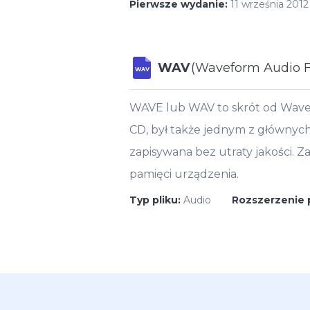
Pierwsze wydanie:
11 września 2012
WAV
(Waveform Audio F
WAV
WAVE lub WAV to skrót od Wave
CD, był także jednym z głównyc
zapisywana bez utraty jakości. Za
pamięci urządzenia.
Typ pliku:
Audio
Rozszerzenie 