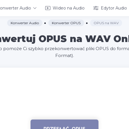
onwerter Audio
Wideo na Audio
Edytor Audio
Konwerter Audio
Konwerter OPUS
OPUS na WAV
wertuj OPUS na WAV On
o pomoże Ci szybko przekonwertować pliki OPUS do forma
Format).
PRZESŁAĆ .OPUS