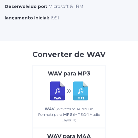
Desenvolvido por:
Microsoft & IBM
lançamento inicial:
1991
Converter de WAV
WAV
para
MP3
WAV
(Waveform Audio File
Format) para
MP3
(MPEG-1 Audio
Layer III)
WAV
para
M4A