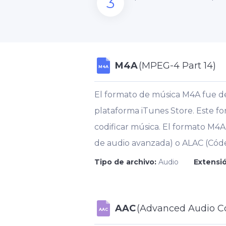
3
M4A
(MPEG-4 Part 14)
M4A
El formato de música M4A fue des
plataforma iTunes Store. Este 
codificar música. El formato M4
de audio avanzada) o ALAC (Códe
Tipo de archivo:
Audio
Extensió
AAC
(Advanced Audio C
AAC