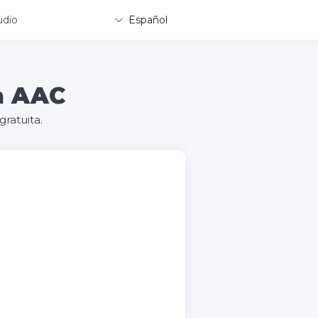
udio
Español
a AAC
ratuita.