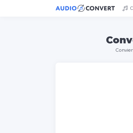
C
Conv
Convier