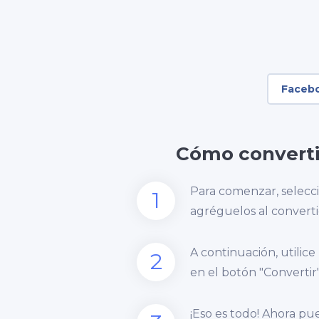
Faceb
Cómo converti
Para comenzar, selecci
1
agréguelos al converti
A continuación, utilice
2
en el botón "Convertir"
¡Eso es todo! Ahora pu