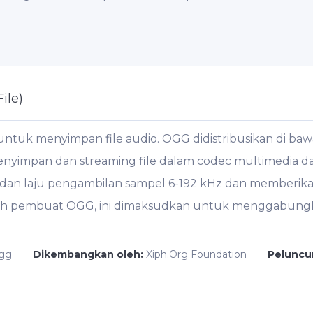
ile)
uk menyimpan file audio. OGG didistribusikan di bawah
nyimpan dan streaming file dalam codec multimedia dari
dan laju pengambilan sampel 6-192 kHz dan memberikan
 oleh pembuat OGG, ini dimaksudkan untuk menggabung
ogg
Dikembangkan oleh:
Xiph.Org Foundation
Peluncu