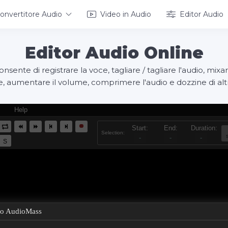
onvertitore Audio
Video in Audio
Editor Audio
Editor Audio Online
nsente di registrare la voce, tagliare / tagliare l'audio, mixar
e, aumentare il volume, comprimere l'audio e dozzine di altri