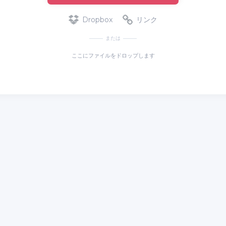
Dropbox
リンク
または
ここにファイルをドロップします