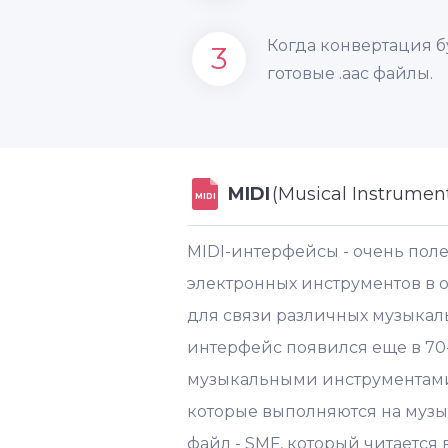
Когда конвертация б
3
готовые .aac файлы.
MIDI
(Musical Instrument
MIDI
MIDI-интерфейсы - очень пол
электронных инструментов в о
для связи различных музыкаль
интерфейс появился еще в 70-
музыкальными инструментами
которые выполняются на музык
файл - SMF, который читается 