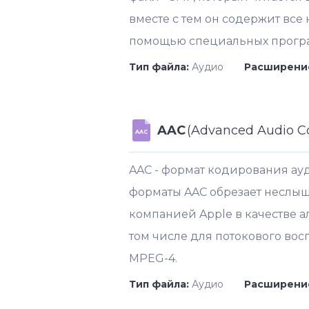
вместе с тем он содержит вс
помощью специальных програ
Тип файла:
Аудио
Расширени
AAC
(Advanced Audio C
AAC
AAC - формат кодирования ауд
форматы AAC обрезает неслыш
компанией Apple в качестве 
том числе для потокового вос
MPEG-4.
Тип файла:
Аудио
Расширени