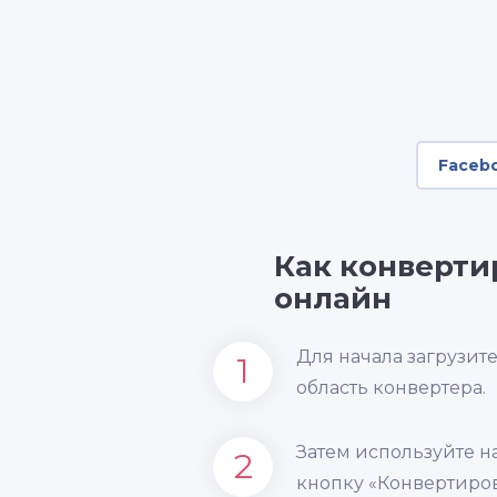
Faceb
Как конверти
онлайн
Для начала загрузит
1
область конвертера.
Затем используйте 
2
кнопку «Конвертиров