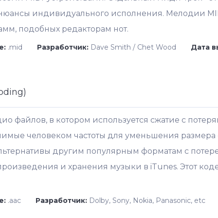
е нюансы индивидуального исполнения. Мелодии MID
мм, подобных редакторам нот.
е:
.mid
Разработчик:
Dave Smith / Chet Wood
Дата в
oding)
ио файлов, в котором используется сжатие с потерям
имые человеком частоты для уменьшения размера ф
альтернативы другим популярным форматам с потерей
произведения и хранения музыки в iTunes. Этот код
е:
.aac
Разработчик:
Dolby, Sony, Nokia, Panasonic, etc