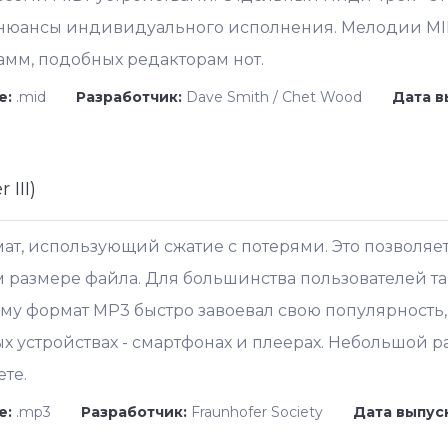
е нюансы индивидуального исполнения. Мелодии MID
мм, подобных редакторам нот.
е:
.mid
Разработчик:
Dave Smith / Chet Wood
Дата в
 III)
ат, использующий сжатие с потерями. Это позволяе
 размере файла. Для большинства пользователей та
му формат MP3 быстро завоевал свою популярность,
х устройствах - смартфонах и плеерах. Небольшой 
те.
е:
.mp3
Разработчик:
Fraunhofer Society
Дата выпус