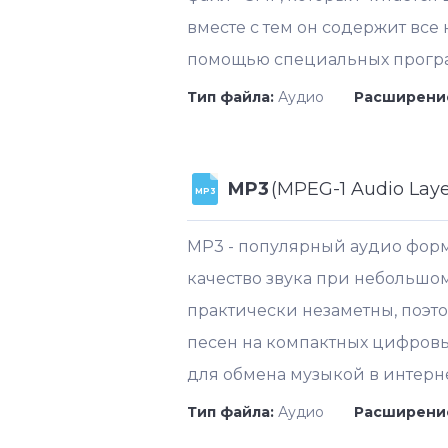
вместе с тем он содержит вс
помощью специальных програ
Тип файла:
Аудио
Расширени
MP3
(MPEG-1 Audio Layer
MP3
MP3 - популярный аудио форм
качество звука при небольшом
практически незаметны, поэто
песен на компактных цифровы
для обмена музыкой в интерне
Тип файла:
Аудио
Расширени