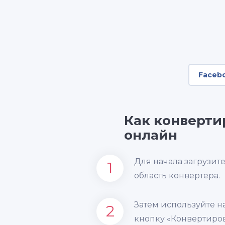
Faceb
Как конверти
онлайн
Для начала загрузит
1
область конвертера.
Затем используйте 
2
кнопку «Конвертиров