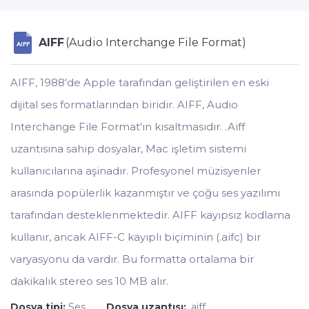
AIFF
(Audio Interchange File Format)
AIFF
AIFF, 1988'de Apple tarafından geliştirilen en eski
dijital ses formatlarından biridir. AIFF, Audio
Interchange File Format'ın kısaltmasıdır. .Aiff
uzantısına sahip dosyalar, Mac işletim sistemi
kullanıcılarına aşinadır. Profesyonel müzisyenler
arasında popülerlik kazanmıştır ve çoğu ses yazılımı
tarafından desteklenmektedir. AIFF kayıpsız kodlama
kullanır, ancak AIFF-C kayıplı biçiminin (.aifc) bir
varyasyonu da vardır. Bu formatta ortalama bir
dakikalık stereo ses 10 MB alır.
Dosya tipi:
Ses
Dosya uzantısı:
.aiff