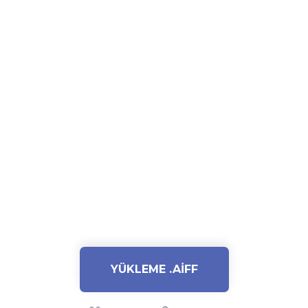
YÜKLEME .AIFF