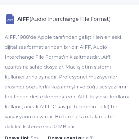
AIFF
(Audio Interchange File Format)
AIFF
AIFF, 1988'de Apple tarafından geliştirilen en eski
dijital ses formatlarından biridir. AIFF, Audio
Interchange File Format'ın kısaltmasıdır. .Aiff
uzantısına sahip dosyalar, Mac işletim sistemi
kullanıcılarına aşinadır. Profesyonel müzisyenler
arasında popülerlik kazanmıştır ve çoğu ses yazılımı
tarafından desteklenmektedir. AIFF kayıpsız kodlama
kullanır, ancak AIFF-C kayıplı biçiminin (.aifc) bir
varyasyonu da vardır. Bu formatta ortalama bir
dakikalık stereo ses 10 MB alır.
Dosya tipi:
Ses
Dosya uzantısı:
.aiff