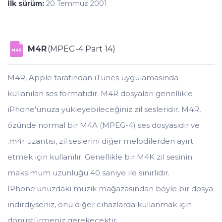
İlk sürüm:
20 Temmuz 2001
M4R
(MPEG-4 Part 14)
M4R
M4R, Apple tarafından iTunes uygulamasında
kullanılan ses formatıdır. M4R dosyaları genellikle
iPhone'unuza yükleyebileceğiniz zil sesleridir. M4R,
özünde normal bir M4A (MPEG-4) ses dosyasıdır ve
.m4r uzantısı, zil seslerini diğer melodilerden ayırt
etmek için kullanılır. Genellikle bir M4K zil sesinin
maksimum uzunluğu 40 saniye ile sınırlıdır.
İPhone'unuzdaki müzik mağazasından böyle bir dosya
indirdiyseniz, onu diğer cihazlarda kullanmak için
dönüştürmeniz gerekecektir.