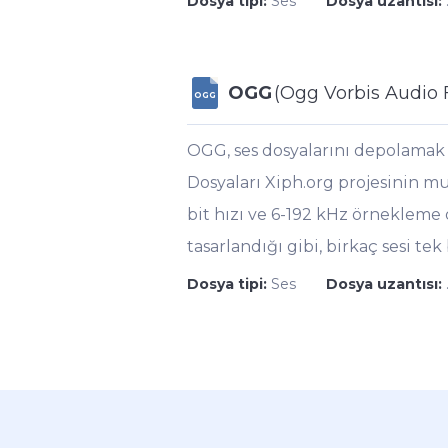
Dosya tipi:
Ses
Dosya uzantısı:
OGG
(Ogg Vorbis Audio F
OGG
OGG, ses dosyalarını depolamak i
Dosyaları Xiph.org projesinin mu
bit hızı ve 6-192 kHz örnekleme o
tasarlandığı gibi, birkaç sesi te
Dosya tipi:
Ses
Dosya uzantısı: