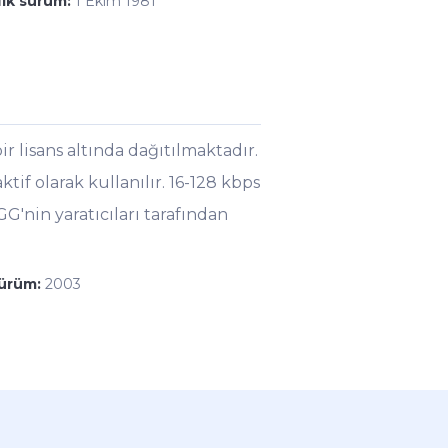
İlk sürüm:
1 Ekim 1981
r lisans altında dağıtılmaktadır.
f olarak kullanılır. 16-128 kbps
GG'nin yaratıcıları tarafından
sürüm:
2003