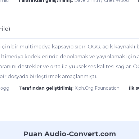
.mid
Tarafından geliştirilmiş:
Dave Smith / Chet Wood
ile)
çin bir multimedya kapsayıcısıdır. OGG, açık kaynaklı bi
ltimedya kodeklerinde depolamak ve yayınlamak için akti
ranını destekler ve orta ila yüksek ses kalitesi sağlar. O
k bir dosyada birleştirmek amaçlanmıştı.
.ogg
Tarafından geliştirilmiş:
Xiph.Org Foundation
İlk 
Puan Audio-Convert.com