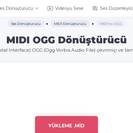
es Dönüştürücü
Videoyu Sese
Ses Düzenleyici
Ses Dönüştürücü
MIDI Dönüştürücü
MIDI to OGG
MIDI OGG Dönüştürücü
ital Interface) OGG (Ogg Vorbis Audio File) çevrimiçi ve t
YÜKLEME .MID