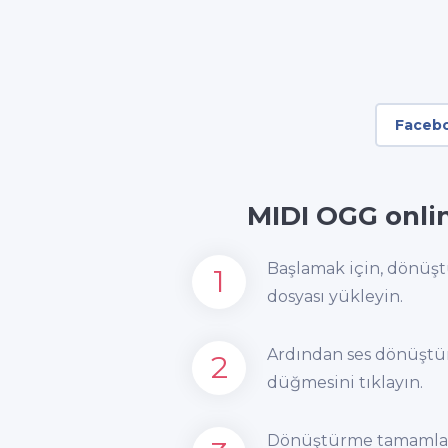
Faceb
MIDI OGG onli
Başlamak için, dönüşt
1
dosyası yükleyin.
Ardından ses dönüştü
2
düğmesini tıklayın.
Dönüştürme tamamlandı