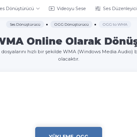
es Dönüştürücü
Videoyu Sese
Ses Düzenleyici
Ses Dönüştürücü
OGG Dönüştürücü
OGG to WMA
MA Online Olarak Dönü
 dosyalarını hızlı bir şekilde WMA (Windows Media Audio)
olacaktır.
YÜKLEME .OGG