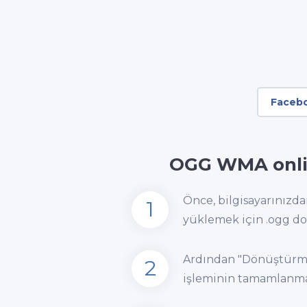
Faceb
OGG WMA onli
Önce, bilgisayarınızd
1
yüklemek için .ogg dos
Ardından "Dönüştürme
2
işleminin tamamlanmas