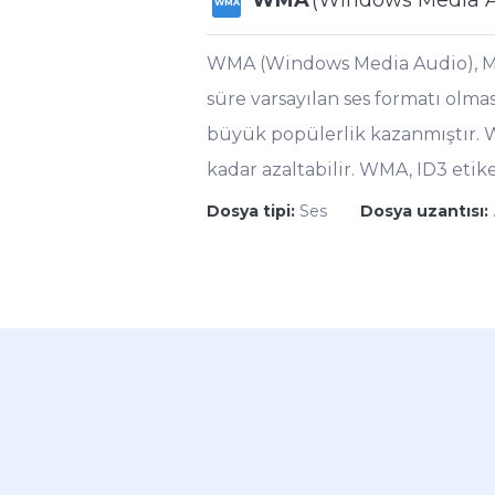
WMA
(Windows Media A
WMA
WMA (Windows Media Audio), Micr
süre varsayılan ses formatı olma
büyük popülerlik kazanmıştır. WM
kadar azaltabilir. WMA, ID3 eti
Dosya tipi:
Ses
Dosya uzantısı: