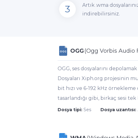
Artık .wma dosyalarınız
3
indirebilirsiniz.
OGG
(Ogg Vorbis Audio F
OGG
OGG, ses dosyalarını depolamak i
Dosyaları Xiph.org projesinin mu
bit hızı ve 6-192 kHz örnekleme o
tasarlandığı gibi, birkaç sesi te
Dosya tipi:
Ses
Dosya uzantısı: