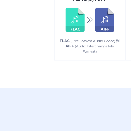
FLAC
(Free Lossless Audio Codec) 到
AIFF
(Audio Interchange File
Format)