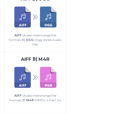
AIFF
(Audio Interchange File
Format) 到
OGG
(Ogg Vorbis Audio
File)
AIFF
到
M4R
AIFF
(Audio Interchange File
Format) 到
M4R
(MPEG-4 Part 14)