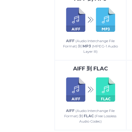
AIFF
(Audio Interchange File
Format) 到
MP3
(MPEG-1 Audio
Layer III)
AIFF
到
FLAC
AIFF
(Audio Interchange File
Format) 到
FLAC
(Free Lossless
Audio Codec)