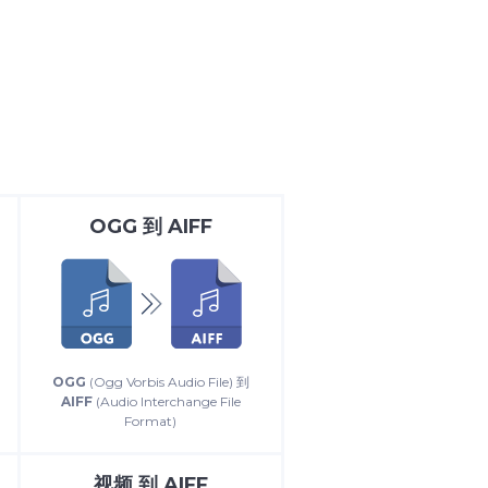
OGG
到
AIFF
OGG
(Ogg Vorbis Audio File) 到
e
AIFF
(Audio Interchange File
Format)
视频
到
AIFF