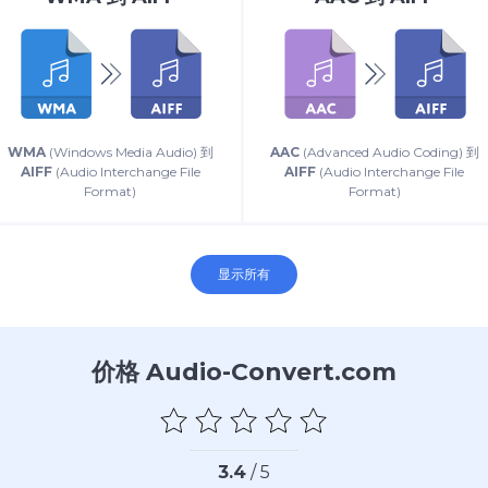
WMA
(Windows Media Audio) 到
AAC
(Advanced Audio Coding) 到
AIFF
(Audio Interchange File
AIFF
(Audio Interchange File
Format)
Format)
显示所有
价格 Audio-Convert.com
3.4
/ 5