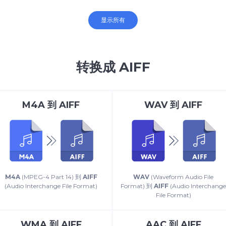
显示所有
转换成 AIFF
M4A
到
AIFF
WAV
到
AIFF
M4A
(MPEG-4 Part 14) 到
AIFF
WAV
(Waveform Audio File
(Audio Interchange File Format)
Format) 到
AIFF
(Audio Interchang
File Format)
WMA
到
AIFF
AAC
到
AIFF