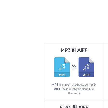
MP3
到
AIFF
MP3
(MPEG-1 Audio Layer III) 到
AIFF
(Audio Interchange File
Format)
FLAC
到
AIFF