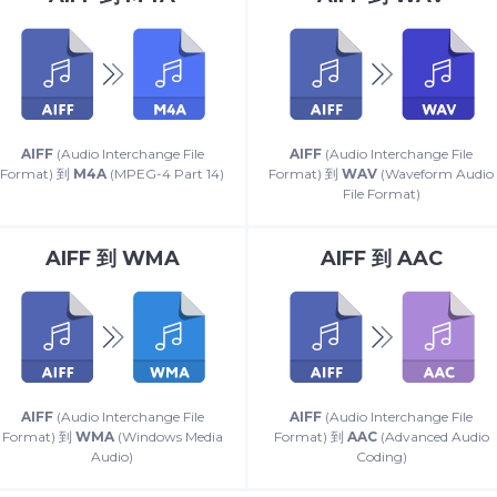
AIFF
(Audio Interchange File
AIFF
(Audio Interchange File
Format) 到
M4A
(MPEG-4 Part 14)
Format) 到
WAV
(Waveform Audio
File Format)
AIFF
到
WMA
AIFF
到
AAC
AIFF
(Audio Interchange File
AIFF
(Audio Interchange File
Format) 到
WMA
(Windows Media
Format) 到
AAC
(Advanced Audio
Audio)
Coding)