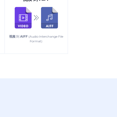
视频
到
AIFF
(Audio Interchange File
Format)