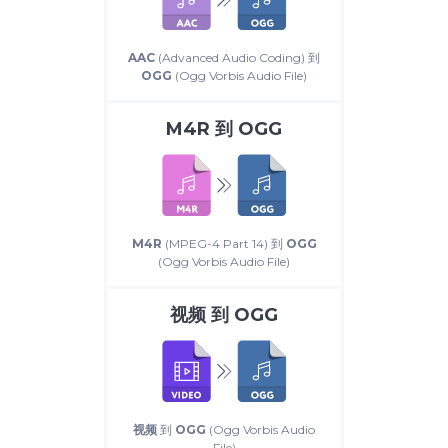
AAC
(Advanced Audio Coding) 到
OGG
(Ogg Vorbis Audio File)
M4R
到
OGG
M4R
(MPEG-4 Part 14) 到
OGG
(Ogg Vorbis Audio File)
视频
到
OGG
视频
到
OGG
(Ogg Vorbis Audio
File)