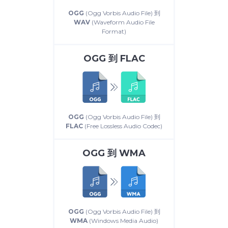
OGG
(Ogg Vorbis Audio File) 到
WAV
(Waveform Audio File
Format)
OGG
到
FLAC
OGG
(Ogg Vorbis Audio File) 到
FLAC
(Free Lossless Audio Codec)
OGG
到
WMA
OGG
(Ogg Vorbis Audio File) 到
WMA
(Windows Media Audio)