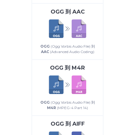
OGG
到
AAC
OGG
(Ogg Vorbis Audio File) 到
AAC
(Advanced Audio Coding)
OGG
到
M4R
OGG
(Ogg Vorbis Audio File) 到
M4R
(MPEG-4 Part 14)
OGG
到
AIFF