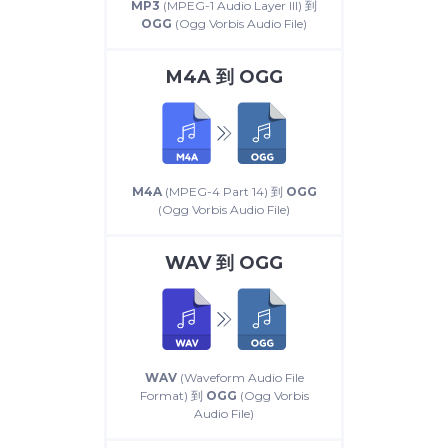
MP3
(MPEG-1 Audio Layer III) 到
OGG
(Ogg Vorbis Audio File)
M4A
到
OGG
M4A
(MPEG-4 Part 14) 到
OGG
(Ogg Vorbis Audio File)
WAV
到
OGG
WAV
(Waveform Audio File
Format) 到
OGG
(Ogg Vorbis
Audio File)