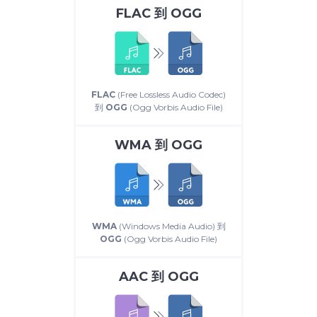
FLAC
到
OGG
FLAC
(Free Lossless Audio Codec)
到
OGG
(Ogg Vorbis Audio File)
WMA
到
OGG
WMA
(Windows Media Audio) 到
OGG
(Ogg Vorbis Audio File)
AAC
到
OGG