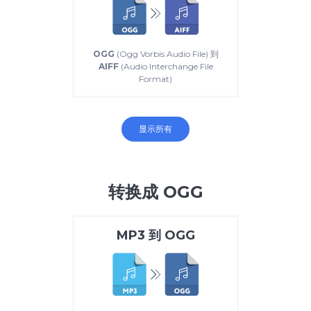
OGG
(Ogg Vorbis Audio File) 到
AIFF
(Audio Interchange File
Format)
显示所有
转换成 OGG
MP3
到
OGG