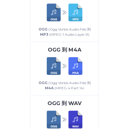
OGG
(Ogg Vorbis Audio File) 到
MP3
(MPEG-1 Audio Layer III)
OGG
到
M4A
OGG
(Ogg Vorbis Audio File) 到
M4A
(MPEG-4 Part 14)
OGG
到
WAV