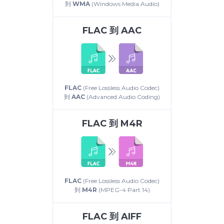
到
WMA
(Windows Media Audio)
FLAC
到
AAC
FLAC
(Free Lossless Audio Codec)
到
AAC
(Advanced Audio Coding)
FLAC
到
M4R
FLAC
(Free Lossless Audio Codec)
到
M4R
(MPEG-4 Part 14)
FLAC
到
AIFF