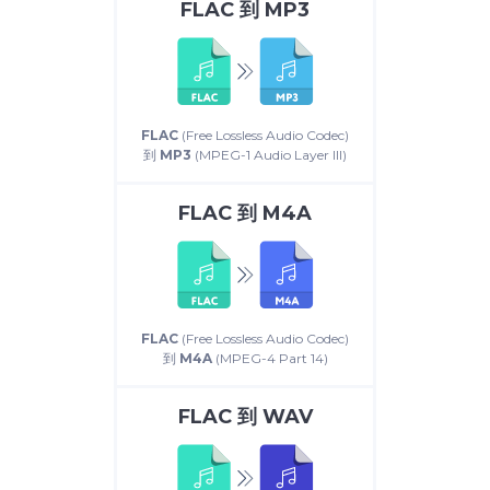
FLAC
到
MP3
FLAC
(Free Lossless Audio Codec)
到
MP3
(MPEG-1 Audio Layer III)
FLAC
到
M4A
FLAC
(Free Lossless Audio Codec)
到
M4A
(MPEG-4 Part 14)
FLAC
到
WAV