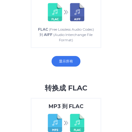
FLAC
(Free Lossless Audio Codec)
到
AIFF
(Audio Interchange File
Format)
显示所有
转换成 FLAC
MP3
到
FLAC