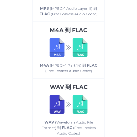
MP3
(MPEG-1 Audio Layer III) 到
FLAC
(Free Lossless Audio Codec)
M4A
到
FLAC
M4A
(MPEG-4 Part 14) 到
FLAC
(Free Lossless Audio Codec)
WAV
到
FLAC
WAV
(Waveform Audio File
Format) 到
FLAC
(Free Lossless
Audio Codec)