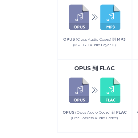
OPUS
(Opus Audio Codec) 到
MP3
(MPEG-1 Audio Layer III)
OPUS
到
FLAC
OPUS
(Opus Audio Codec) 到
FLAC
(Free Lossless Audio Codec)