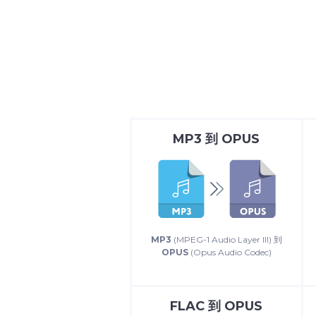
MP3
到
OPUS
MP3
(MPEG-1 Audio Layer III) 到
OPUS
(Opus Audio Codec)
FLAC
到
OPUS