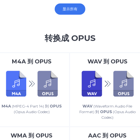
显示所有
转换成 OPUS
M4A
到
OPUS
WAV
到
OPUS
M4A
(MPEG-4 Part 14) 到
OPUS
WAV
(Waveform Audio File
(Opus Audio Codec)
Format) 到
OPUS
(Opus Audio
Codec)
WMA
到
OPUS
AAC
到
OPUS