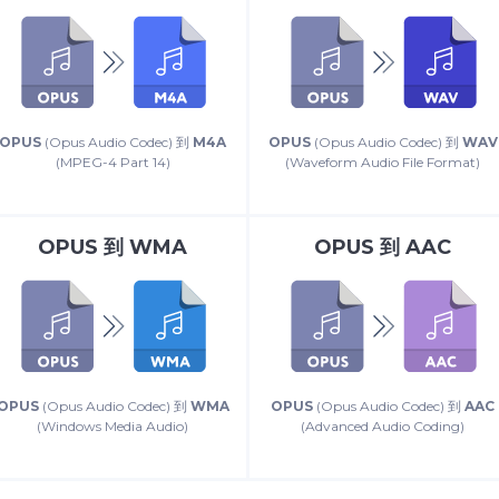
OPUS
(Opus Audio Codec) 到
M4A
OPUS
(Opus Audio Codec) 到
WAV
(MPEG-4 Part 14)
(Waveform Audio File Format)
OPUS
到
WMA
OPUS
到
AAC
OPUS
(Opus Audio Codec) 到
WMA
OPUS
(Opus Audio Codec) 到
AAC
(Windows Media Audio)
(Advanced Audio Coding)