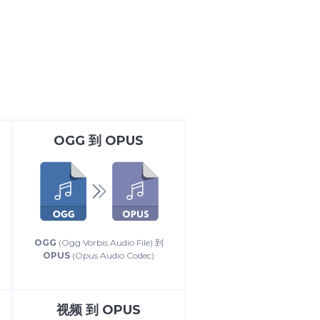
OGG
到
OPUS
OGG
(Ogg Vorbis Audio File) 到
OPUS
(Opus Audio Codec)
视频
到
OPUS