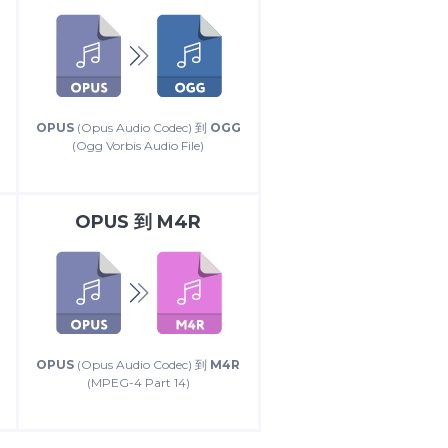
OPUS
(Opus Audio Codec) 到
OGG
(Ogg Vorbis Audio File)
OPUS
到
M4R
OPUS
(Opus Audio Codec) 到
M4R
(MPEG-4 Part 14)