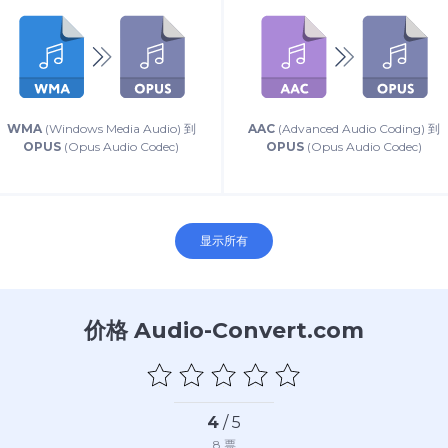
WMA
(Windows Media Audio) 到
AAC
(Advanced Audio Coding) 到
OPUS
(Opus Audio Codec)
OPUS
(Opus Audio Codec)
显示所有
价格 Audio-Convert.com
4
/ 5
8
票