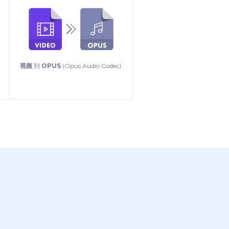
视频
到
OPUS
(Opus Audio Codec)