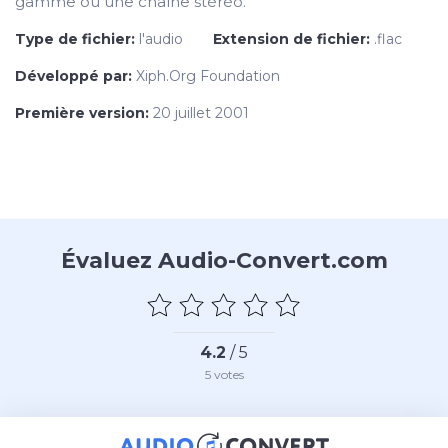
gamme ou une chaîne stéréo.
Type de fichier:
l'audio
Extension de fichier:
.flac
Développé par:
Xiph.Org Foundation
Première version:
20 juillet 2001
Évaluez Audio-Convert.com
4.2
/ 5
5
votes