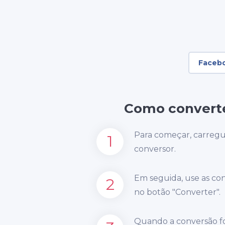
Faceb
Como converte
Para começar, carregu
1
conversor.
Em seguida, use as co
2
no botão "Converter".
Quando a conversão for