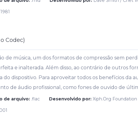
o de arquivo:
.mid
Desenvolvido por:
Dave Smith / Chet 
 1981
io Codec)
ão de música, um dos formatos de compressão sem perda
eita e inalterada. Além disso, ao contrário de outros f
o dispositivo. Para aproveitar todos os benefícios da a
to de áudio profissional, como fones de ouvido de últi
o de arquivo:
.flac
Desenvolvido por:
Xiph.Org Foundation
2001